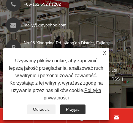
+86-152 5924 1202
molly@xmyoohoo.com
No.98 Xiangxing Rd, Xiang’an District, Fujian,
Chiny. 361101
X
Używamy plików cookie, aby zapewnić
lepszą jakość przeglądania, analizować ruch
Copyright © 2024 Xiamen Evaricky Trading Co., Ltd.
w witrynie i personalizować zawartość.
Wszelkie prawa zastrzeżone
Links
|
Sitemap
|
RSS
|
Korzystając z tej witryny, wyrażasz zgodę na
XML
|
Polityka prywatności
|
używanie przez nas plików cookie.
Polityka
prywatności
Odrzucić
Przyjąć



