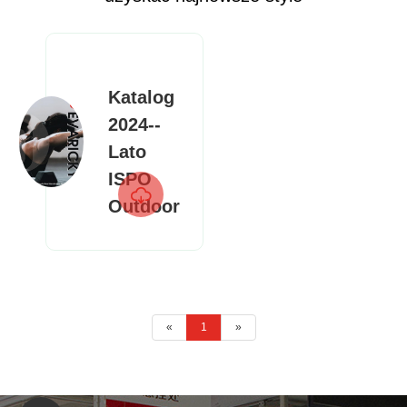
Katalog
2024--
Lato
ISPO

Outdoor
«
1
»