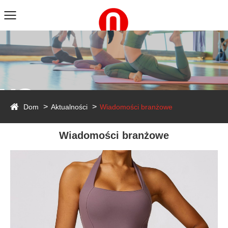
ws
Dom
Aktualności
Wiadomości branżowe
Wiadomości branżowe