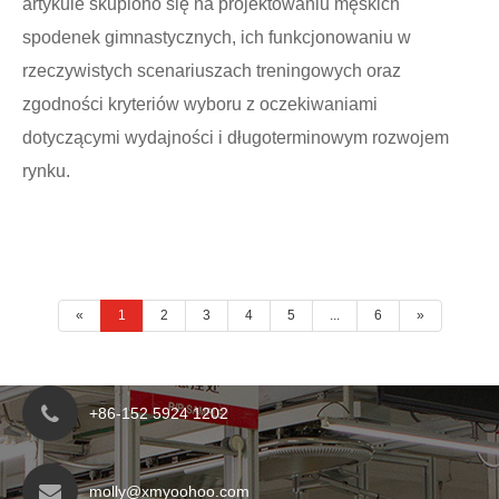
artykule skupiono się na projektowaniu męskich
spodenek gimnastycznych, ich funkcjonowaniu w
rzeczywistych scenariuszach treningowych oraz
zgodności kryteriów wyboru z oczekiwaniami
dotyczącymi wydajności i długoterminowym rozwojem
rynku.
«
1
2
3
4
5
...
6
»
+86-152 5924 1202
molly@xmyoohoo.com