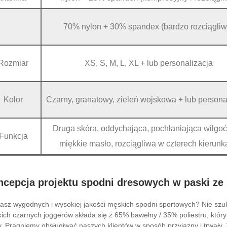
70% nylon + 30% spandex (bardzo rozciągliw
Rozmiar
XS, S, M, L, XL + lub personalizacja
Kolor
Czarny, granatowy, zieleń wojskowa + lub persona
Druga skóra, oddychająca, pochłaniająca wilgoć,
Funkcja
miękkie masło, rozciągliwa w czterech kierunk
ncepcja projektu spodni dresowych w paski ze
asz wygodnych i wysokiej jakości męskich spodni sportowych? Nie szuk
ich czarnych joggerów składa się z 65% bawełny / 35% poliestru, który
y. Pragniemy obsługiwać naszych klientów w sposób przyjazny i trwały