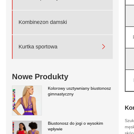
Kombinezon damski

Kurtka sportowa
Nowe Produkty
Kolorowy usztywniany biustonosz
gimnastyczny
Ko
Szuk
Biustonosz do jogi o wysokim
męsk
wpływie
skór