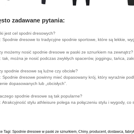
ęsto zadawane pytania:
aki jest cel spodni dresowych?
: Spodnie dresowe to tradycyjne spodnie sportowe, które są lekkie, w
zy możemy nosić spodnie dresowe w paski ze sznurkiem na zewnątrz?
: tak, można je nosić podczas zwykłych spacerów, joggingu, tańca, zaku
zy spodnie dresowe są luźne czy obcisłe?
: Spodnie dresowe powinny mieć dopasowany krój, który wyraźnie podkreś
enie dopasowanych lub „obcisłych”.
laczego spodnie dresowe są tak popularne?
: Atrakcyjność stylu athleisure polega na połączeniu stylu i wygody, co sp
e Tagi: Spodnie dresowe w paski ze sznurkiem, Chiny, producent, dostawca, fab