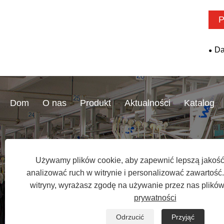
P
Da
Dom
O nas
Produkt
Aktualności
Katalog
+86-152 5924 1202
molly@xmyoohoo
Używamy plików cookie, aby zapewnić lepszą jakość
analizować ruch w witrynie i personalizować zawartość. 
witryny, wyrażasz zgodę na używanie przez nas plików
prywatności
Odrzucić
Przyjąć