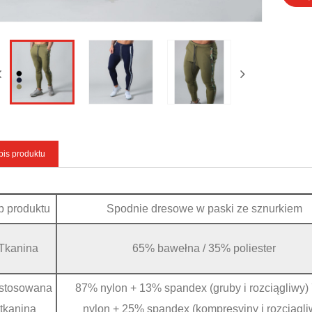
pis produktu
p produktu
Spodnie dresowe w paski ze sznurkiem
Tkanina
65% bawełna / 35% poliester
stosowana
87% nylon + 13% spandex (gruby i rozciągliwy
tkanina
nylon + 25% spandex (kompresyjny i rozciągli