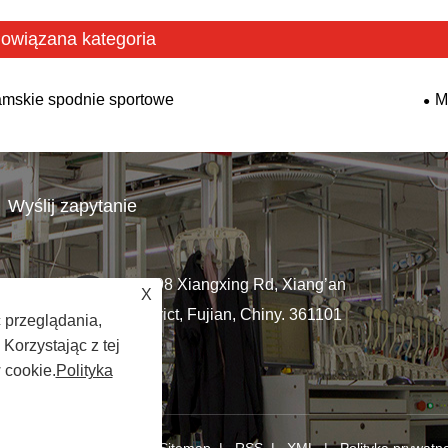
owiązana kategoria
mskie spodnie sportowe
M
Wyślij zapytanie
No.98 Xiangxing Rd, Xiang’an
X
.com
District, Fujian, Chiny. 361101
 przeglądania,
Korzystając z tej
 cookie.
Polityka