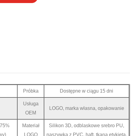
Próbka
Dostępne w ciągu 15 dni
Usługa
LOGO, marka własna, opakowanie
OEM
) 75%
Materiał
Silikon 3D, odblaskowe srebro PU,
wy)
LOGO
naszywka z PVC, haft, tkana etykieta.