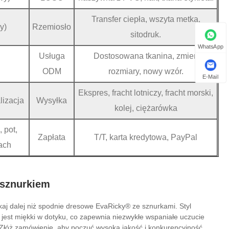
Transfer ciepła, wszyta metka,
y)
Rzemiosło
sitodruk.
WhatsApp
Usługa
Dostosowana tkanina, zmień
ODM
rozmiary, nowy wzór.
E-Mail
Ekspres, fracht lotniczy, fracht morski,
lizacja
Wysyłka
kolej, ciężarówka
 pot,
Zapłata
T/T, karta kredytowa, PayPal
ach
 sznurkiem
aj dalej niż spodnie dresowe EvaRicky® ze sznurkami. Styl
 jest miękki w dotyku, co zapewnia niezwykłe wspaniałe uczucie
. Złóż zamówienie, aby poczuć wysoką jakość i konkurencyjność