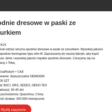
dnie dresowe w paski ze
urkiem
CK24
ival odzież uliczna spodnie dresowe w paski ze sznurkiem. Wysokiej jakości
spodnie treningowe typu slim fit. Zapraszamy do naszej fabryki, aby kupić
ze, tanie i wysokiej jakości męskie spodnie dresowe. Cieszymy się na
acę z Tobą.
 EvaRicky® + CK8
owanie: dopuszczalne OEM/ODM
00 SZT
kat: BSCI, GRS, SEDEX, OEKO-TEX
lizacji: 30-45 dni
 pochodzenia: Quanzhou, Chiny
ść dostaw: 450 000 miesięcznie
Wyślij zapytanie