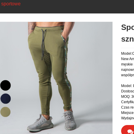
 sportowe
Spo
szn
Model:
New Arr
męskie 
najnows
współpr
Model:
Dostos
MOQ: 3
Certyfi
Czas rea
Miejsce
Wydajno