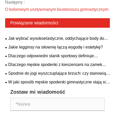
Następny :
O kolorowym usztywnianym biustonoszu gimnastycznym
Powiązane wiadomości
Jak wybrać wysokoelastyczne, oddychające body do
jogi? Model bez pleców z wyściełanym biustonoszem jest
Jakie legginsy na siłownię łączą wygodę i estetykę?
odpowiedni dla wszystkich potrzeb fitness.
Dlaczego odpowiedni stanik sportowy definiuje
wydajność Twojej odzieży sportowej?
Dlaczego męskie spodenki z kieszeniami na zamek
błyskawiczny stają się koniecznością dla współczesnych
Spodnie do jogi wyszczuplające brzuch: czy stanowią
mężczyzn?
idealne połączenie wygody i stylu?
W jaki sposób męskie spodenki gimnastyczne stają się
główną kategorią globalnej odzieży fitness?
Zostaw mi wiadomość