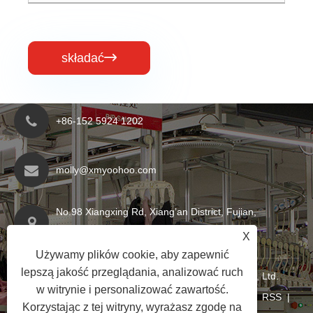
składać

+86-152 5924 1202
molly@xmyoohoo.com
No.98 Xiangxing Rd, Xiang’an District, Fujian,
Chiny. 361101
X
Używamy plików cookie, aby zapewnić
lepszą jakość przeglądania, analizować ruch
Copyright © 2024 Xiamen Evaricky Trading Co., Ltd.
w witrynie i personalizować zawartość.
Wszelkie prawa zastrzeżone
Links
|
Sitemap
|
RSS
|
Korzystając z tej witryny, wyrażasz zgodę na