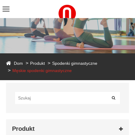
duct
Dom
Produkt
Spodenki gimnastyczne
Męskie spodenki gimnastyczne
Produkt