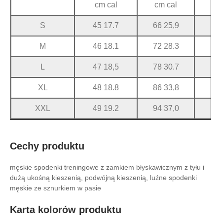
cm cal
cm cal
c
S
45 17.7
66 25,9
10
M
46 18.1
72 28.3
11
L
47 18,5
78 30.7
12
XL
48 18.8
86 33,8
12
XXL
49 19.2
94 37,0
13
Cechy produktu
męskie spodenki treningowe z zamkiem błyskawicznym z tyłu i
dużą ukośną kieszenią, podwójną kieszenią, luźne spodenki
męskie ze sznurkiem w pasie
Karta kolorów produktu