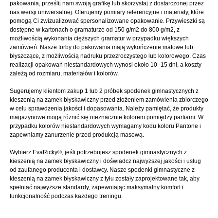
pakowania, prześlij nam swoją grafikę lub skorzystaj z dostarczonej przez
nas wersji uniwersalnej. Oferujemy pomiary referencyjne i materiały, które
pomogą Ci zwizualizować spersonalizowane opakowanie. Przywieszki są
dostępne w kartonach o gramaturze od 150 g/m2 do 800 g/m2, z
możliwością wykonania cięższych gramatur w przypadku większych
zamówień. Nasze torby do pakowania mają wykończenie matowe lub
błyszczące, z możliwością nadruku przezroczystego lub kolorowego. Czas
realizacji opakowań niestandardowych wynosi około 10–15 dni, a koszty
zależą od rozmiaru, materiałów i kolorów.
Sugerujemy klientom zakup 1 lub 2 próbek spodenek gimnastycznych z
kieszenią na zamek błyskawiczny przed złożeniem zamówienia zbiorczego
w celu sprawdzenia jakości i dopasowania. Należy pamiętać, że produkty
magazynowe mogą różnić się nieznacznie kolorem pomiędzy partiami. W
przypadku kolorów niestandardowych wymagamy kodu koloru Pantone i
zapewniamy zanurzenie przed produkcją masową.
Wybierz EvaRicky®, jeśli potrzebujesz spodenek gimnastycznych z
kieszenią na zamek błyskawiczny i doświadcz najwyższej jakości i usług
od zaufanego producenta i dostawcy. Nasze spodenki gimnastyczne z
kieszenią na zamek błyskawiczny z tyłu zostały zaprojektowane tak, aby
spełniać najwyższe standardy, zapewniając maksymalny komfort i
funkcjonalność podczas każdego treningu.