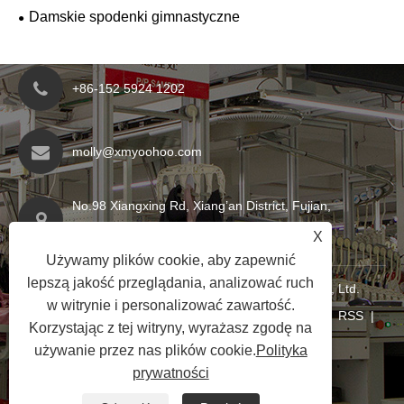
Damskie spodenki gimnastyczne
+86-152 5924 1202
molly@xmyoohoo.com
No.98 Xiangxing Rd, Xiang’an District, Fujian,
Chiny. 361101
X
Używamy plików cookie, aby zapewnić
lepszą jakość przeglądania, analizować ruch
Copyright © 2024 Xiamen Evaricky Trading Co., Ltd.
w witrynie i personalizować zawartość.
Wszelkie prawa zastrzeżone
Links
|
Sitemap
|
RSS
|
Korzystając z tej witryny, wyrażasz zgodę na
XML
|
Polityka prywatności
|
używanie przez nas plików cookie.
Polityka
prywatności