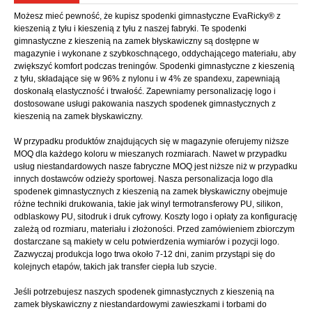
Możesz mieć pewność, że kupisz spodenki gimnastyczne EvaRicky® z
kieszenią z tyłu i kieszenią z tyłu z naszej fabryki. Te spodenki
gimnastyczne z kieszenią na zamek błyskawiczny są dostępne w
magazynie i wykonane z szybkoschnącego, oddychającego materiału, aby
zwiększyć komfort podczas treningów. Spodenki gimnastyczne z kieszenią
z tyłu, składające się w 96% z nylonu i w 4% ze spandexu, zapewniają
doskonałą elastyczność i trwałość. Zapewniamy personalizację logo i
dostosowane usługi pakowania naszych spodenek gimnastycznych z
kieszenią na zamek błyskawiczny.
W przypadku produktów znajdujących się w magazynie oferujemy niższe
MOQ dla każdego koloru w mieszanych rozmiarach. Nawet w przypadku
usług niestandardowych nasze fabryczne MOQ jest niższe niż w przypadku
innych dostawców odzieży sportowej. Nasza personalizacja logo dla
spodenek gimnastycznych z kieszenią na zamek błyskawiczny obejmuje
różne techniki drukowania, takie jak winyl termotransferowy PU, silikon,
odblaskowy PU, sitodruk i druk cyfrowy. Koszty logo i opłaty za konfigurację
zależą od rozmiaru, materiału i złożoności. Przed zamówieniem zbiorczym
dostarczane są makiety w celu potwierdzenia wymiarów i pozycji logo.
Zazwyczaj produkcja logo trwa około 7-12 dni, zanim przystąpi się do
kolejnych etapów, takich jak transfer ciepła lub szycie.
Jeśli potrzebujesz naszych spodenek gimnastycznych z kieszenią na
zamek błyskawiczny z niestandardowymi zawieszkami i torbami do